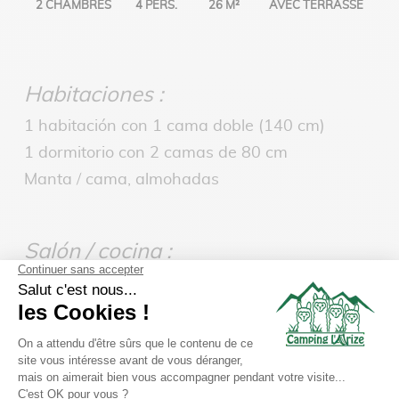
2 CHAMBRES
4 PERS.
26 M²
AVEC TERRASSE
Habitaciones :
1 habitación con 1 cama doble (140 cm)
1 dormitorio con 2 camas de 80 cm
Manta / cama, almohadas
Salón / cocina :
Cocina totalmente equipada : Frigorífico –
microondas – cafetera eléctrica – 4 fuegos de
gas
TV