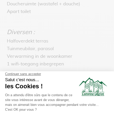
Doucheruimte (wastafel + douche)
Apart toilet
Diversen :
Halfoverdekt terras
Tuinmeubilair, parasol
Verwarming in de woonkamer
1 wifi-toegang inbegrepen
PLAN VAN DE HUURWONING