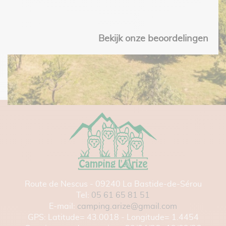
Bekijk onze beoordelingen
Route de Nescus - 09240 La Bastide-de-Sérou
Tel:
05 61 65 81 51
E-mail:
camping.arize@gmail.com
GPS: Latitude= 43.0018 - Longitude= 1.4454