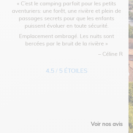
« C’est le camping parfait pour les petits
toil
 le
aventuriers: une forêt, une rivière et plein de
très
passages secrets pour que les enfants
anim
 est
puissent évoluer en toute sécurité.
tan
. Je
Emplacement ombragé. Les nuits sont
a
»
bercées par le bruit de la rivière »
fa
ppe C
es
– Céline R
4.5 / 5 ÉTOILES
Voir nos avis