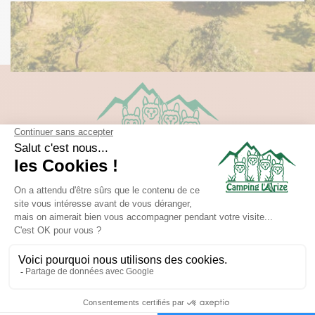
Route de Nescus - 09240 La Bastide-de-Sérou
Tél:
05 61 65 81 51
E-mail:
camping.arize@gmail.com
GPS: Latitude= 43.0018 - Longitude= 1.4454
Ouverture du camping : 20/04/26 -19/09/26