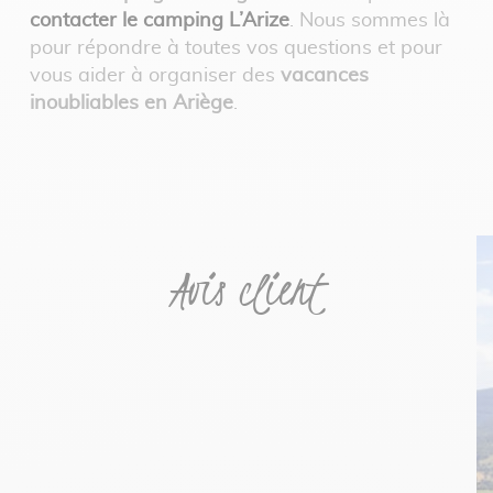
contacter le camping L’Arize
. Nous sommes là
pour répondre à toutes vos questions et pour
vous aider à organiser des
vacances
inoubliables en Ariège
.
Avis client
« 
bon
l
e