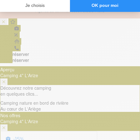
Mentions légales
Agence de communication Studio Plune
réserver
réserver
Aperçu
Camping 4* L'Arize
Découvrez notre camping
en quelques clics...
Camping nature en bord de rivière
Au cœur de L'Ariège
Nos offres
Camping 4* L'Arize