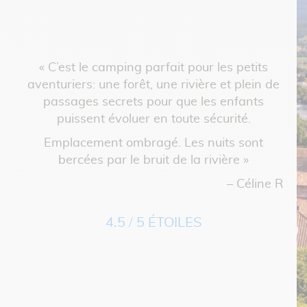
bon
l
e
« C’est le camping parfait pour les petits
toil
 le
aventuriers: une forêt, une rivière et plein de
très
passages secrets pour que les enfants
anim
 est
puissent évoluer en toute sécurité.
tan
. Je
Emplacement ombragé. Les nuits sont
a
»
bercées par le bruit de la rivière »
fa
ppe C
es
– Céline R
4.5 / 5 ÉTOILES