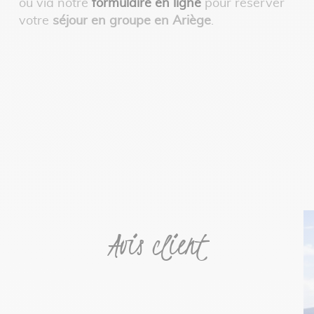
ou via notre
formulaire en ligne
pour réserver
votre
séjour en groupe en Ariège
.
Avis client
« 