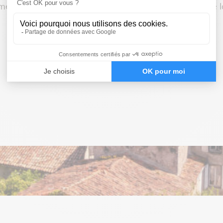
nt ombragé. Les nuits sont bercées par le bruit de la
4.5 / 5 ÉTOILES