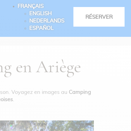
FRANÇAIS
ENGLISH
RÉSERVER
NEDERLANDS
ESPAÑOL
ng en Ariège
aison. Voyagez en images au
Camping
eoises
.