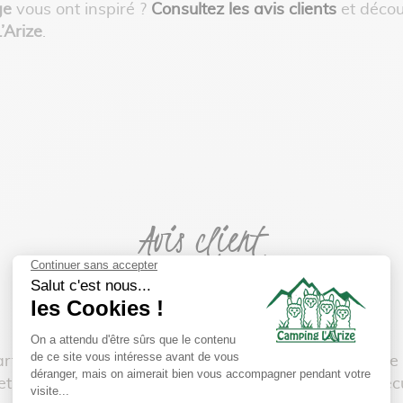
ge
vous ont inspiré ?
Consultez les avis clients
et décou
’Arize
.
Avis client
rfait pour les petits aventuriers: une forêt, une rivièr
ets pour que les enfants puissent évoluer en toute sécu