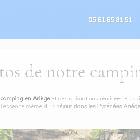
05 61 65 81 51
tos de notre campi
e
camping en Ariège
et des animations réalisées en s
 l’essence même d’un s
éjour dans les Pyrénées Ariég