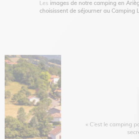
Les
images de notre camping en Ariè
choisissent de séjourner au Camping L
« C’est le camping pa
le camping est très propre, à
secr
et disponible. Je recommande