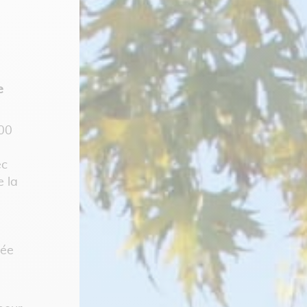
e
00
ec
e la
vée