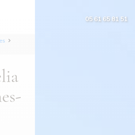
05 61 65 81 51
es
lia
es-