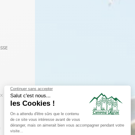
ASSE
 x
é