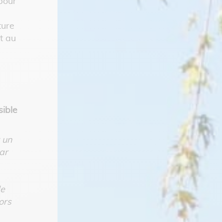
pour
ture
t au
sible
 un
ar
de
ors