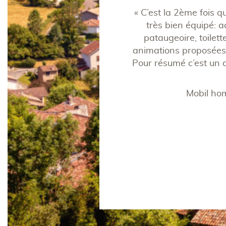
« C’est la 2ème fois 
très bien équipé: ac
e rivière et plein de passages
pataugeoire, toilett
ute sécurité.
animations proposées 
Pour résumé c’est un c
it de la rivière »
– Céline R
Mobil hom